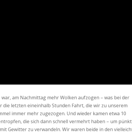
 war, am Nachmittag mehr Wolken aufzogen – was bei der
 die letzten eineinhalb Stunden Fahrt, die wir zu unserem
immel immer mehr zugezogen. Und wieder kamen etwa 10
ntropfen, die sich dann schnell vermehrt haben – um pünkt
it Gewitter zu verwandeln. Wir waren beide in den vielleich