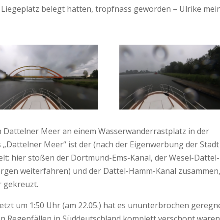
 Liegeplatz belegt hatten, tropfnass geworden – Ulrike mein
m Dattelner Meer an einem Wasserwanderrastplatz in der
„Dattelner Meer“ ist der (nach der Eigenwerbung der Stadt
lt: hier stoßen der Dortmund-Ems-Kanal, der Wesel-Dattel-
morgen weiterfahren) und der Dattel-Hamm-Kanal zusammen
r gekreuzt.
etzt um 1:50 Uhr (am 22.05.) hat es ununterbrochen geregne
n Regenfällen in Süddeutschland komplett verschont waren