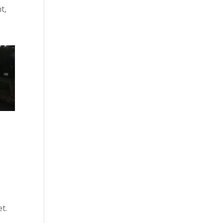
t,
,
t.
,