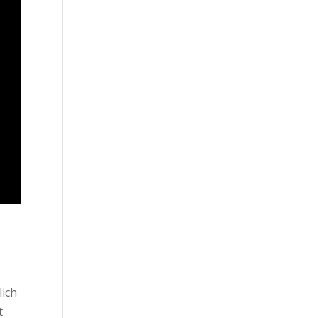
lich
t