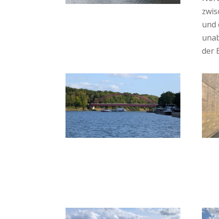
zwis
und 
una
der 