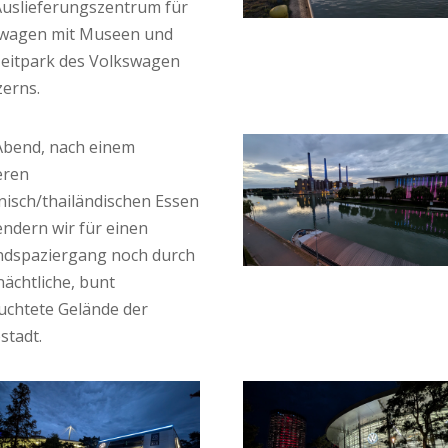
Auslieferungszentrum für
wagen mit Museen und
zeitpark des Volkswagen
erns.
bend, nach einem
eren
nisch/thailändischen Essen
endern wir für einen
dspaziergang noch durch
nächtliche, bunt
uchtete Gelände der
stadt.