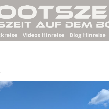
kreise
Videos Hinreise
Blog Hinreise
e