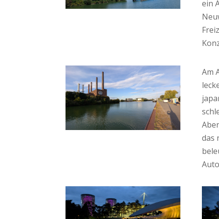
ein 
Neu
Frei
Konz
Am A
leck
japa
schl
Aben
das 
bele
Auto