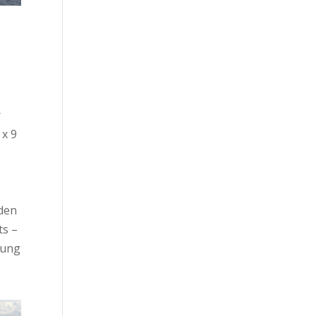
r
 x 9
rden
ts –
tung