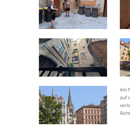
Am N
auf 
verl
Rich