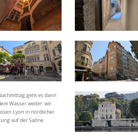
achmittag geht es dann
dem Wasser weiter: wir
assen Lyon in nördlicher
tung auf der Saône.