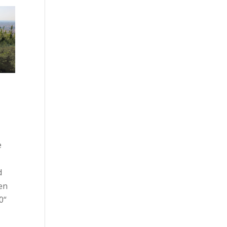
e
d
en
0“