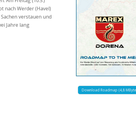
. Am Freitag (10.5.)
t nach Werder (Havel)
n Sachen verstauen und
ei Jahre lang
Download Roadmap (4,8 MByte